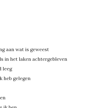
ng aan wat is geweest
els in het laken achtergebleven
d leeg
ik heb gelegen
sen
e ik ben