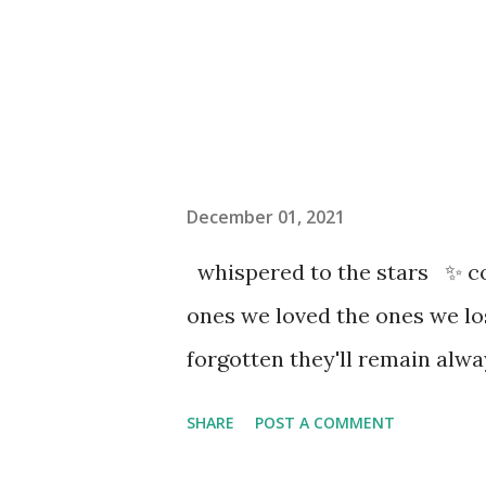
December 01, 2021
whispered to the stars ✨ co
ones we loved the ones we l
forgotten they'll remain al
SHARE
POST A COMMENT